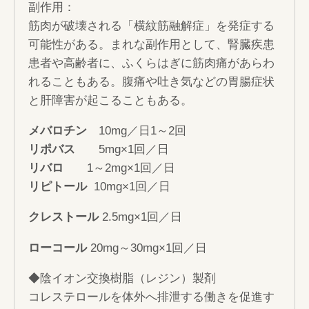
副作用：
筋肉が破壊される「横紋筋融解症」を発症する
可能性がある。まれな副作用として、腎臓疾患
患者や高齢者に、ふくらはぎに筋肉痛があらわ
れることもある。腹痛や吐き気などの胃腸症状
と肝障害が起こることもある。
メバロチン
10mg／日1～2回
リポバス
5mg×1回／日
リバロ
1～2mg×1回／日
リピトール
10mg×1回／日
クレストール
2.5mg×1回／日
ローコール
20mg～30mg×1回／日
◆陰イオン交換樹脂（レジン）製剤
コレステロールを体外へ排泄する働きを促進す