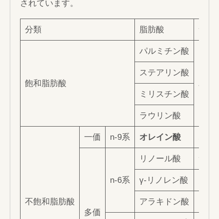
されています。
分類
脂肪酸
食品
パルミチン酸
ステアリン酸
飽和脂肪酸
パー
ミリスチン酸
ラウリン酸
一価
n-9系
オレイン酸
オリ
リノール酸
サフ
n-6系
γ-リノレン酸
月見
不飽和脂肪酸
アラキドン酸
レバ
多価