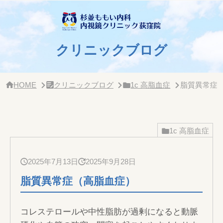
サ
イ
ド
バー・
ク
クリニックブログ
リ
ニッ
ク
概
HOME
クリニックブログ
1c 高脂血症
脂質異常症
要
1c 高脂血症
2025年7月13日
2025年9月28日
脂質異常症（高脂血症）
コレステロールや中性脂肪が過剰になると動脈