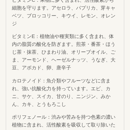
ビタミンC：果物に多く含まれ、活性酸素から
細胞を守ります。アセロラ、パプリカ、芽キャ
ベツ、ブロッコリー、キウイ、レモン、オレン
ジ
ビタミンE：植物油や種実類に多く含まれ、体
内の脂質の酸化を防ぎます。煎茶・番茶・ほう
じ茶・抹茶、ひまわり油、オリーブオイル、ご
ま、アーモンド、ヘーゼルナッツ、うなぎ、大
豆、アボカド、卵、唐辛子
カロテノイド：魚介類やフルーツなどに含ま
れ、強い抗酸化力を持っています。エビ、カ
ニ、サケ、スイカ、甘のり、ニンジン、みか
ん、カキ、とうもろこし
ポリフェノール：渋みや苦みを持つ色素の濃い
植物に含まれ、活性酸素を吸収して取り除いた