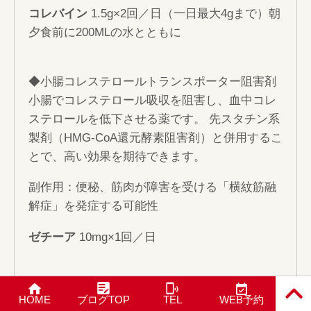
コレバイン
1.5g×2回／日（一日最大4gまで）朝
夕食前に200MLの水とともに
◆小腸コレステロールトランスポーター阻害剤
小腸でコレステロール吸収を阻害し、血中コレ
ステロールを低下させる薬です。 先スタチン系
製剤（HMG-CoA還元酵素阻害剤）と併用するこ
とで、高い効果を期待できます。
副作用：便秘、筋肉が障害を受ける「横紋筋融
解症」を発症する可能性
ゼチーア
10mg×1回／日
2. コレステロール値と中性脂肪値を下げ
PAGE T
HOME
ブログTOP
TEL
WEB予約
OP
る薬剤