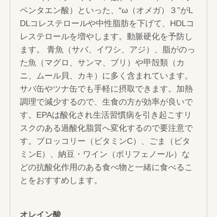
ペンタエン酸）といった、“ω（オメガ）３”がL
DLコレステロールや中性脂肪を下げて、HDLコ
レステロールを増やします。動脈硬化を予防し
ます。 青魚（サバ、イワシ、アジ）、脂がのっ
た魚（マグロ、サンマ、ブリ）や甲殻類（カ
ニ、ムール貝、カキ）に多く含まれています。
サバ缶やツナ缶でも手軽に摂取できます。加熱
調理で減少するので、生食の方が効率が良いで
す。EPAは酸化され生活習慣病を引き起こすリ
スクのある過酸化脂質へ変化するので要注意で
す。ブロッコリー（ビタミンC）、ごま（ビタ
ミンE）、納豆・ワイン（ポリフェノール）な
どの抗酸化作用のある食べ物と一緒に食べるこ
とをおすすめします。
オレイン酸