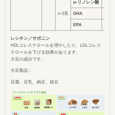
α-リノレン酸
しそ
n-3系
DHA
マグ
EPA
サン
レシチン／サポニン
HDLコレステロールを増やしたり、LDLコレス
テロールを下げる効果があります。
大豆の成分です。
大豆製品：
豆腐、豆乳、納豆、枝豆