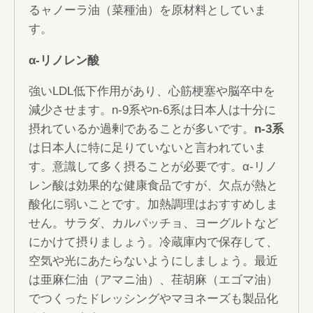
るャノーラ油（菜種油）を原材料としていま
す。
α-リノレン酸
強いLDL低下作用があり、心筋梗塞や脳卒中を
減少させます。n-9系やn-6系は日本人は十分に
摂れているか過剰であることが多いです。
n-3系
は日本人に特に足りていないと言われていま
す。意識して多く摂ることが必要です。α-リノ
レン酸は効果的な健康食品ですが、欠点が熱と
酸化に弱いことです。加熱調理はおすすめしま
せん。サラダ、カルパッチョ、ヨーグルトなど
にかけて摂りましょう。冷蔵庫内で保存して、
空気や光にあたらないようにしましょう。最近
は亜麻仁油（アマニ油）、荏胡麻（エゴマ油）
でつくったドレッシングやマヨネーズも製品化