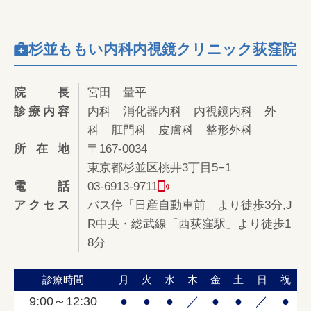
杉並ももい内科内視鏡クリニック荻窪院
院長
宮田 量平
診療内容
内科 消化器内科 内視鏡内科 外
科 肛門科 皮膚科 整形外科
所在地
〒167-0034
東京都杉並区桃井3丁目5−1
電話
03-6913-9711
アクセス
バス停「日産自動車前」より徒歩3分,J
R中央・総武線「西荻窪駅」より徒歩1
8分