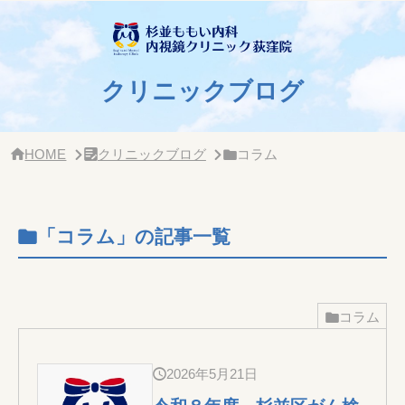
サ
イ
ド
バー・
ク
クリニックブログ
リ
ニッ
ク
概
HOME
クリニックブログ
コラム
要
「コラム」の記事一覧
コラム
2026年5月21日