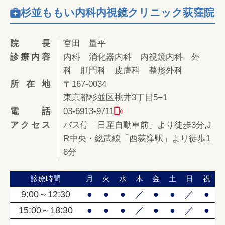
杉並ももい内科内視鏡クリニック荻窪院
院長
宮田 量平
診療内容
内科 消化器内科 内視鏡内科 外
科 肛門科 皮膚科 整形外科
所在地
〒167-0034
東京都杉並区桃井3丁目5−1
電話
03-6913-9711
アクセス
バス停「日産自動車前」より徒歩3分,J
R中央・総武線「西荻窪駅」より徒歩1
8分