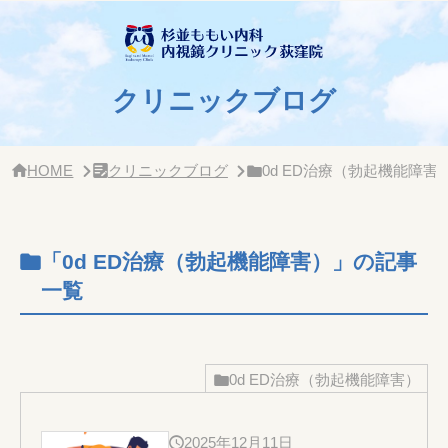
サ
イ
ド
バー・
ク
クリニックブログ
リ
ニッ
ク
概
HOME
クリニックブログ
0d ED治療（勃起機能障害
要
「0d ED治療（勃起機能障害）」の記事
一覧
0d ED治療（勃起機能障害）
2025年12月11日