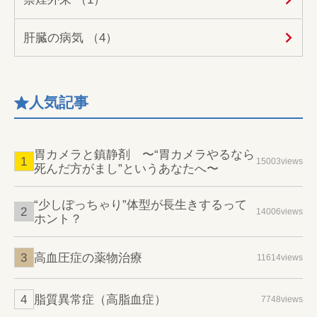
肝臓の病気 （4）
人気記事
胃カメラと鎮静剤 〜“胃カメラやるなら
15003views
死んだ方がまし”というあなたへ〜
“少しぽっちゃり”体型が長生きするって
14006views
ホント？
高血圧症の薬物治療
11614views
脂質異常症（高脂血症）
7748views